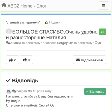
ABC2 Home - Блог
"Лунный эксперимент"
Подяки
БОЛЬШОЕ СПАСИБО.Очень удобно
+2
и разносторонне.Наталия
Анонім
16 років тому
•
оновлено
Sergey Ov
16 років тому
•
0
2
0
Підписатися
Відповідь
Sergey Ov
16 років тому
Відповідь
Наталия, спасибо за Вашу благодарность и..
Ну ладно.
С теплом и улыбкой. Сергей Оv