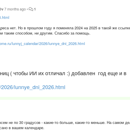
Ov
7 months ago
•
1
i.html
дреса нет. Но в прошлом году я поменяла 2024 на 2025 в такой же ссылк
ни таким способом, ни другим. Спасибо за помощь.
ome.ru/lunnyj_calendar/2026/lunnye_dni_2026.html
ниц ( чтобы ИИ их отличал :) добавлен год еще и в
r/2026/lunnye_dni_2026.html
всем не по 30 градусов - какие-то больше, какие-то меньше. На самом д
исано в вашем календаре.