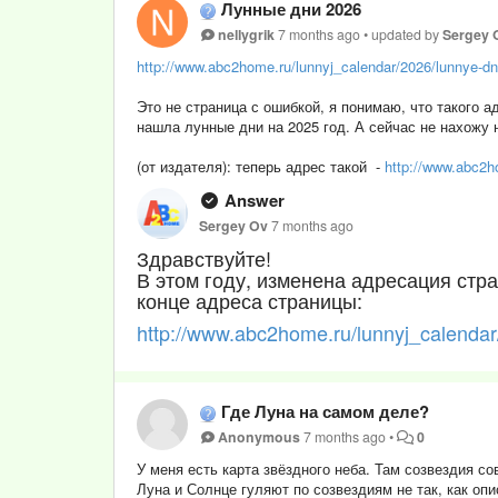
Лунные дни 2026
nellygrik
7 months ago
•
updated by
Sergey 
http://www.abc2home.ru/lunnyj_calendar/2026/lunnye-dn
Это не страница с ошибкой, я понимаю, что такого а
нашла лунные дни на 2025 год. А сейчас не нахожу 
(от издателя): теперь адрес такой -
http://www.abc2h
Answer
Sergey Ov
7 months ago
Здравствуйте!
В этом году, изменена адресация стра
конце адреса страницы:
http://www.abc2home.ru/lunnyj_calenda
Где Луна на самом деле?
Anonymous
7 months ago
•
0
У меня есть карта звёздного неба. Там созвездия со
Луна и Солнце гуляют по созвездиям не так, как оп