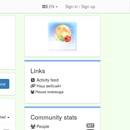
EN
Sign in / Sign up
Links
Activity feed
one
Наш вебсайт
Наша команда
Community stats
ted
367
People