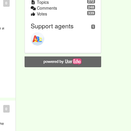
272
Topics
0
248
Comments
339
Votes
Support agents
1
е и
0
еле