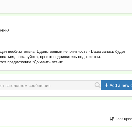
,
чения.
ация необязательна. Единственная неприятность - Ваша запись будет
роваться, пожалуйста, просто подпишитесь под текстом.
вится предложение "Добавить отзыв"
Add a new 
Last upda