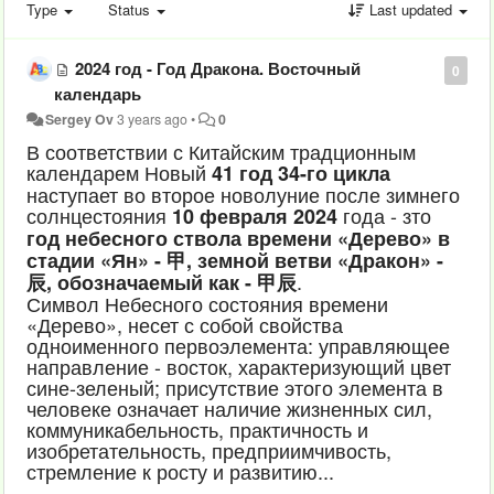
Type
Status
Last updated
2024 год - Год Дракона. Восточный
0
календарь
Sergey Ov
3 years ago
•
0
В соответствии с Китайским традционным
календарем Новый
41 год 34-го цикла
наступает во второе новолуние после зимнего
солнцестояния
года - зто
10 февраля 2024
год небесного ствола времени «Дерево» в
стадии «Ян» - 甲, земной ветви «Дракон» -
.
辰, обозначаемый как - 甲辰
Символ Небесного состояния времени
«Дерево», несет с собой свойства
одноименного первоэлемента: управляющее
направление - восток, характеризующий цвет
сине-зеленый; присутствие этого элемента в
человеке означает наличие жизненных сил,
коммуникабельность, практичность и
изобретательность, предприимчивость,
стремление к росту и развитию...