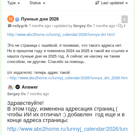
Type
Status
Last updated
Лунные дни 2026
0
nellygrik
7 months ago
•
updated by
Sergey Ov
7 months ago
•
1
http://www.abc2home.ru/lunnyj_calendar/2026/lunnye-dni.html
Это не страница с ошибкой, я понимаю, что такого адреса нет.
Но в прошлом году я поменяла 2024 на 2025 в такой же ссылке и
нашла лунные дни на 2025 год. А сейчас не нахожу ни таким
способом, ни другим. Спасибо за помощь.
(от издателя): теперь адрес такой
-
http://www.abc2home.ru/lunnyj_calendar/2026/lunnye_dni_2026.html
Answer
Sergey Ov
7 months ago
Здравствуйте!
В этом году, изменена адресация страниц (
чтобы ИИ их отличал :) добавлен год еще и в
конце адреса страницы:
http://www.abc2home.ru/lunnyj_calendar/2026/lunny