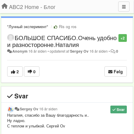
ABC2 Home - Блог
"Лунный эксперимент"
Ris og ros
БОЛЬШОЕ СПАСИБО.Очень удобно
+2
и разносторонне.Наталия
Anonym
16 år siden
•
opdateret af
Sergey Ov
16 år siden
•
0
2
0
Følg
Svar
Sergey Ov
16 år siden
Svar
Наталия, спасибо за Вашу благодарность и..
Ну ладно.
С теплом и улыбкой. Сергей Оv