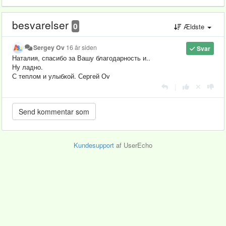
besvarelser
0
Ældste
Sergey Ov
16 år siden
Svar
Наталия, спасибо за Вашу благодарность и..
Ну ладно.
С теплом и улыбкой. Сергей Оv
|
Kundesupport
af UserEcho