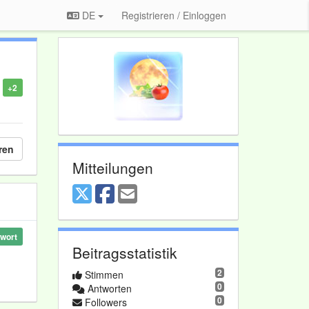
DE
Registrieren / Einloggen
+2
ren
Mitteilungen
wort
Beitragsstatistik
2
Stimmen
0
Antworten
0
Followers