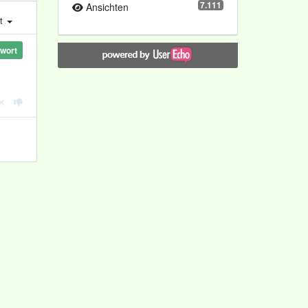
7.111
Ansichten
st
wort