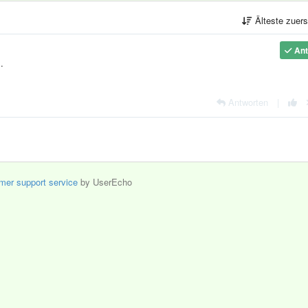
Älteste zuer
Ant
.
Antworten
|
mer support service
by UserEcho