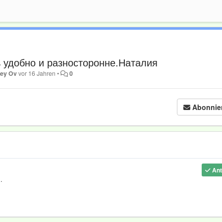
добно и разносторонне.Наталия
ey Ov
vor 16 Jahren
•
0
Abonnie
Ant
.