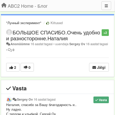
ABC2 Home - Блог
"Лунный эксперимент"
Kiitused
БОЛЬШОЕ СПАСИБО.Очень удобно
+2
и разносторонне.Наталия
Anonüümne
16 aastat tagasi
•
uuendaja
Sergey Ov
16 aastat tagasi
•
0
2
0
Jälgi
Vasta
Sergey Ov
16 aastat tagasi
Vasta
Наталия, спасибо за Вашу благодарность и..
Ну ладно.
С теплом и улыбкой. Сергей Оv