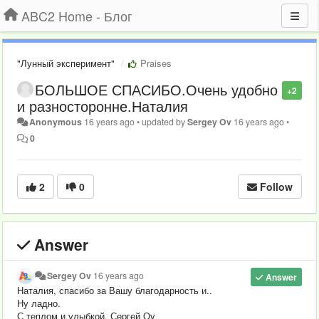
ABC2 Home - Блог
"Лунный эксперимент"
Praises
БОЛЬШОЕ СПАСИБО.Очень удобно
+2
и разносторонне.Наталия
Anonymous
16 years ago
•
updated by
Sergey Ov
16 years ago
•
0
2
0
Follow
Answer
Sergey Ov
16 years ago
Answer
Наталия, спасибо за Вашу благодарность и..
Ну ладно.
С теплом и улыбкой. Сергей Оv