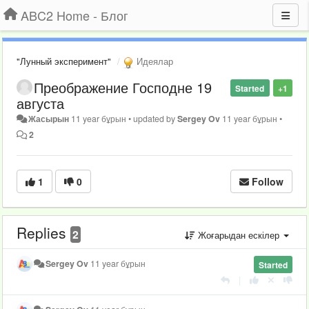
ABC2 Home - Блог
"Лунный эксперимент"
Идеялар
Преображение Господне 19
Started
+1
августа
Жасырын
11 year бұрын
•
updated by
Sergey Ov
11 year бұрын
•
2
1
0
Follow
Replies
2
Жоғарыдан ескілер
Sergey Ov
11 year бұрын
Started
|