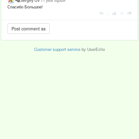
Sergey Ov
11 year бұрын
Спасибо Большое!
|
Customer support service
by UserEcho