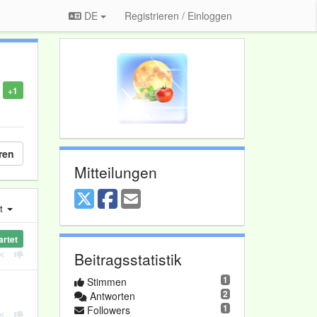
DE
Registrieren / Einloggen
+1
ren
Mitteilungen
st
artet
Beitragsstatistik
1
Stimmen
2
Antworten
1
Followers