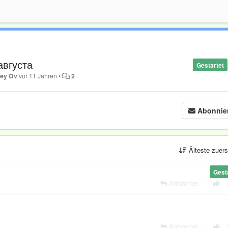
августа
Gestartet
ey Ov
vor 11 Jahren
•
2
Abonnie
Älteste zuer
Gest
Antworten
|
Antworten
|