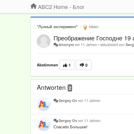
ABC2 Home - Блог
"Лунный эксперимент"
Ideen
Преображение Господне 19 
Anonym
vor 11 Jahren
•
aktualisiert von
Serg
Abstimmen
1
0
Antworten
2
Sergey Ov
vor 11 Jahren
Sergey Ov
vor 11 Jahren
Спасибо Большое!