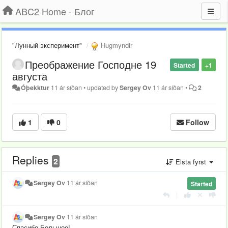
ABC2 Home - Блог
"Лунный эксперимент"
Hugmyndir
Преображение Господне 19
Started
+1
августа
Óþekktur
11 ár síðan
•
updated by
Sergey Ov
11 ár síðan
•
2
1
0
Follow
Replies
2
Elsta fyrst
Sergey Ov
11 ár síðan
Started
|
Sergey Ov
11 ár síðan
Спасибо Большое!