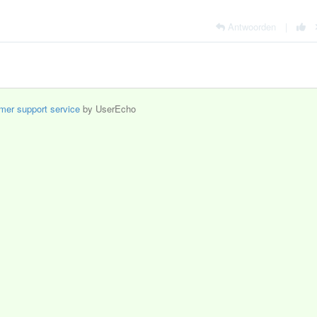
Antwoorden
|
mer support service
by UserEcho