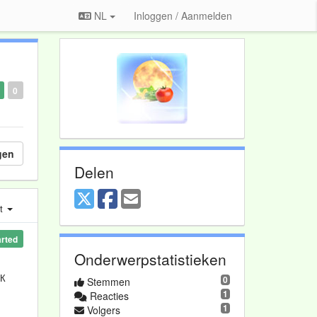
NL
Inloggen / Aanmelden
0
gen
Delen
st
arted
Onderwerpstatistieken
 К
0
Stemmen
1
Reacties
1
Volgers