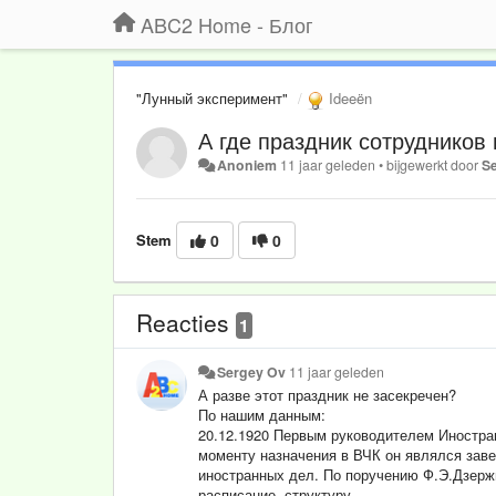
ABC2 Home - Блог
"Лунный эксперимент"
Ideeën
А где праздник сотрудников
Anoniem
11 jaar geleden
•
bijgewerkt door
S
Stem
0
0
Reacties
1
Sergey Ov
11 jaar geleden
А разве этот праздник не засекречен?
По нашим данным:
20.12.1920 Первым руководителем Иностра
моменту назначения в ВЧК он являлся зав
иностранных дел. По поручению Ф.Э.Дзержи
расписание, структуру.