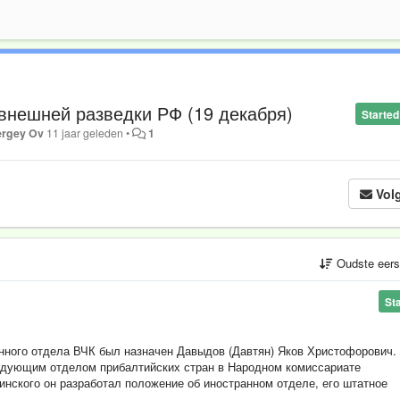
 внешней разведки РФ (19 декабря)
Started
ergey Ov
11 jaar geleden
•
1
Vol
Oudste eer
St
нного отдела ВЧК был назначен Давыдов (Давтян) Яков Христофорович.
едующим отделом прибалтийских стран в Народном комиссариате
нского он разработал положение об иностранном отделе, его штатное