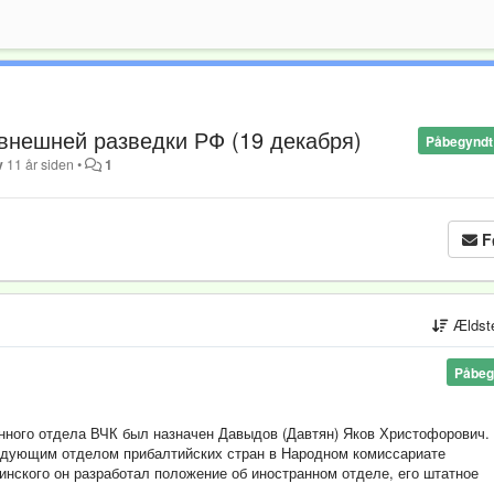
 внешней разведки РФ (19 декабря)
Påbegyndt
v
11 år siden
•
1
F
Ældst
Påbeg
нного отдела ВЧК был назначен Давыдов (Давтян) Яков Христофорович.
едующим отделом прибалтийских стран в Народном комиссариате
нского он разработал положение об иностранном отделе, его штатное