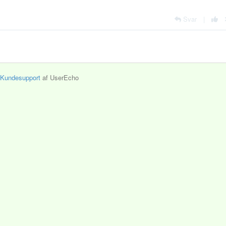
Svar
|
Kundesupport
af UserEcho