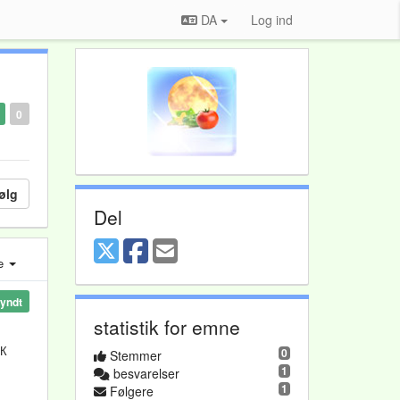
DA
Log ind
0
ølg
Del
e
yndt
statistik for emne
 К
0
Stemmer
1
besvarelser
1
Følgere