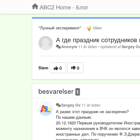
ABC2 Home - Блог
"Лунный эксперимент"
Idéer
А где праздник сотрудников
Anonym
11 år siden
•
opdateret af
Sergey O
Stem
0
0
besvarelser
1
Sergey Ov
11 år siden
А разве этот праздник не засекречен?
По нашим данным:
20.12.1920 Первым руководителем Иностра
моменту назначения в ВЧК он являлся зав
иностранных дел. По поручению Ф.Э.Дзержи
расписание, структуру.