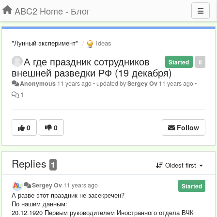
ABC2 Home - Блог
"Лунный эксперимент"
Ideas
А где праздник сотрудников
Started
0
внешней разведки РФ (19 декабря)
Anonymous
11 years ago
•
updated by
Sergey Ov
11 years ago
•
1
0
0
Follow
Replies
1
Oldest first
Sergey Ov
11 years ago
Started
А разве этот праздник не засекречен?
По нашим данным:
20.12.1920 Первым руководителем Иностранного отдела ВЧК