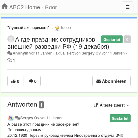
ABC2 Home - Блог
"Лунный эксперимент"
Ideen
А где праздник сотрудников
Gestartet
0
внешней разведки РФ (19 декабря)
Anonym
vor 11 Jahren
•
aktualisiert von
Sergey Ov
vor 11 Jahren
•
1
0
0
Abonnieren
Antworten
1
Älteste zuerst
Sergey Ov
vor 11 Jahren
Gestartet
А разве этот праздник не засекречен?
По нашим данным:
20.12.1920 Первым руководителем Иностранного отдела ВЧК