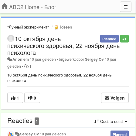
ABC2 Home - Блог
"Лунный эксперимент"
Ideeën
10 октября день
Planned
+1
психического здоровья, 22 ноября день
психолога
Anoniem
10 jaar geleden
•
bijgewerkt door
Sergey Ov
10 jaar
geleden
•
1
10 октября день психического здоровья, 22 ноября день
психолога
1
0
Volgen
Reacties
1
Oudste eerst
Sergey Ov
10 jaar geleden
Planned