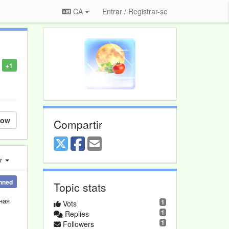
CA
Entrar / Registrar-se
+1
low
Compartir
er
nned
Topic stats
ная
1
Vots
1
Replies
1
Followers