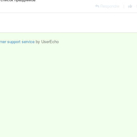
Respondre
|
mer support service
by UserEcho