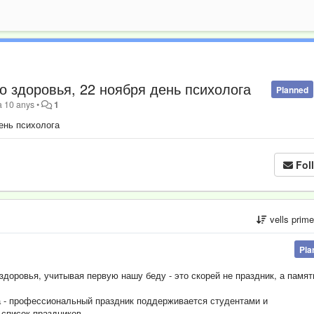
о здоровья, 22 ноября день психолога
Planned
a 10 anys
•
1
день психолога
Fol
vells prim
Pla
здоровья, учитывая первую нашу беду - это скорей не праздник, а памят
а
- профессиональный праздник поддерживается студентами и
 список праздников