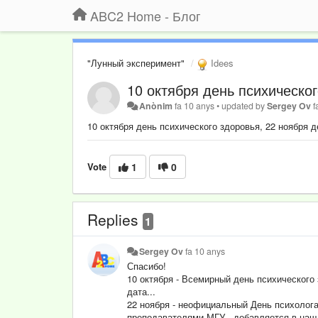
ABC2 Home - Блог
"Лунный эксперимент"
Idees
10 октября день психическог
Anònim
fa 10 anys
•
updated by
Sergey Ov
f
10 октября день психического здоровья, 22 ноября 
Vote
1
0
Replies
1
Sergey Ov
fa 10 anys
Спасибо!
10 октября - Всемирный день психического 
дата...
22 ноября - неофициальный День психолог
преподавателями МГУ - добавляется в наш