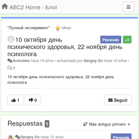
ABC2 Home - Блог
"Лунный эксперимент"
Ideas
10 октября день
Planeado
+1
психического здоровья, 22 ноября день
психолога
Anónimo
hace 10 años
•
actualizado por
Sergey Ov
hace 10 años
•
1
10 октября день психического здоровья, 22 ноября день
психолога
1
0
Seguir
Respuestas
1
Más antiguo primero
Sergey Ov
hace 10 años
Planeado