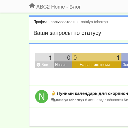
ABC2 Home - Блог
Профиль пользователя
natalya tchernyx
Ваши запросы по статусу
1
0
0
1
Все
Новые
На рассмотрении
За
Лунный календарь для скорпиона 
natalya tchernyx
8 лет назад
•
обновлен
Se