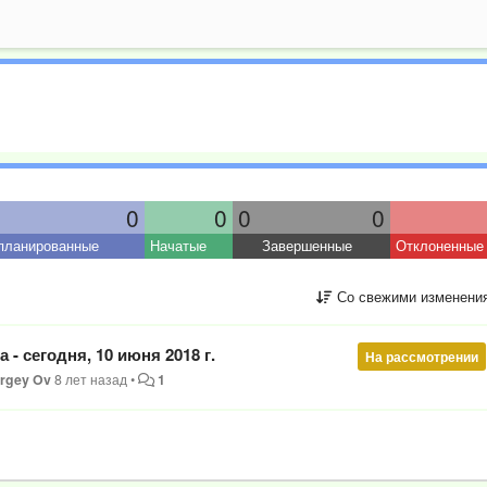
0
0
0
0
планированные
Начатые
Завершенные
Отклоненные
Со свежими изменени
- сегодня, 10 июня 2018 г.
На рассмотрении
rgey Ov
8 лет назад
•
1