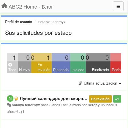
ABC2 Home - Блог
Perfil de usuario
natalya tchernyx
Sus solicitudes por estado
1
0
0
1
0
0
0
0
En
Todo
Nuevo
revisión
Planeado
Iniciado
Finalizado
Rechaza
Última actualización
Лунный календарь для скорпиона - сегодня, 10 июня 2018 г.
En revisión
+1
natalya tchernyx
hace 8 años
•
actualizado por
Sergey Ov
hace 8
años
•
1