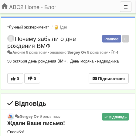
ABC2 Home - Блог
"Лунный эксперимент"
Ідеї
Почему забыли о дне
Planned
0
рождения ВМФ
Анонім
9 років тому
•
оновлено
Sergey Ov
9 років тому
•
4
30 октября день рождения ВМФ. День моряка - надводника
0
0
Підписатися
Відповідь
Sergey Ov
9 років тому
Відповідь
Ждали Ваше письмо!
Спасибо!