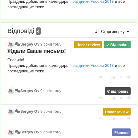
Праздник добавлен в календарь
Праздники России 2018
и все
последующие тоже...
Відповіді
4
Старі зверху
Sergey Ov
9 років тому
Under review
Відповідь
Ждали Ваше письмо!
Спасибо!
Праздник добавлен в календарь
Праздники России 2018
и все
последующие тоже...
|
Sergey Ov
9 років тому
Є відповідь
|
Sergey Ov
9 років тому
Under review
|
Sergey Ov
9 років тому
Planned