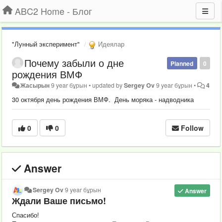
ABC2 Home - Блог
"Лунный эксперимент"
Идеялар
Почему забыли о дне
Planned
0
рождения ВМФ
Жасырын
9 year бұрын
•
updated by
Sergey Ov
9 year бұрын
•
4
30 октября день рождения ВМФ. День моряка - надводника
0
0
Follow
Answer
Sergey Ov
9 year бұрын
Answer
Ждали Ваше письмо!
Спасибо!