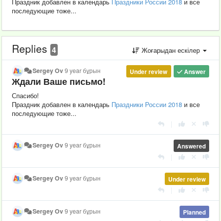
Праздник добавлен в календарь
Праздники России 2018
и все
последующие тоже...
Replies
4
Жоғарыдан ескілер
Sergey Ov
9 year бұрын
Under review
Answer
Ждали Ваше письмо!
Спасибо!
Праздник добавлен в календарь
Праздники России 2018
и все
последующие тоже...
|
Sergey Ov
9 year бұрын
Answered
|
Sergey Ov
9 year бұрын
Under review
|
Sergey Ov
9 year бұрын
Planned