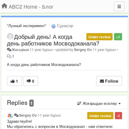
ABC2 Home - Блог
"Лунный эксперимент"
Сұрақтар
Добрый день! А когда
Under review
+1
день работников Мосводоканала?
Жасырын
11 year бұрын
•
updated by
Sergey Ov
11 year бұрын
•
1
А когда день работников Мосводоканала?
1
0
Follow
Replies
1
Жоғарыдан ескілер
Sergey Ov
11 year бұрын
Under review
-1
Здравствуйте!
Мы обратились с вопросом в Мосводоканал - нам ответили: