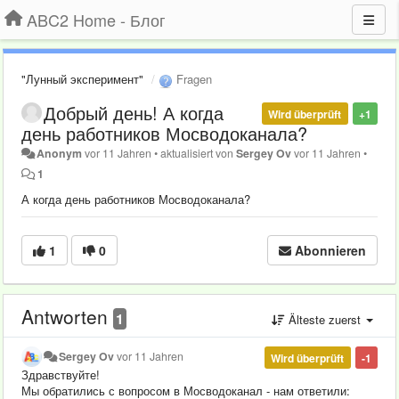
ABC2 Home - Блог
"Лунный эксперимент"
Fragen
Добрый день! А когда
Wird überprüft
+1
день работников Мосводоканала?
Anonym
vor 11 Jahren
•
aktualisiert von
Sergey Ov
vor 11 Jahren
•
1
А когда день работников Мосводоканала?
1
0
Abonnieren
Antworten
1
Älteste zuerst
Sergey Ov
vor 11 Jahren
Wird überprüft
-1
Здравствуйте!
Мы обратились с вопросом в Мосводоканал - нам ответили: