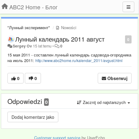
ABC2 Home - Блог
"Лунный эксперимент"
Nowości
Лунный календарь 2011 август
0
Sergey Ov
15 lat temu
•
0
15 мая 2011 - составлен лунный календарь садовода-огородника
на июль 2011:
http://www.abc2home.ru/kalendar_2011/avgust.html
0
0
Obserwuj
Odpowiedzi
0
Zacznij od najstarszych
Customer support service
by UserEcho