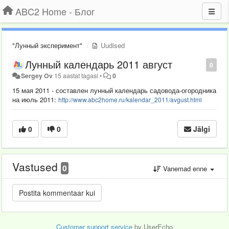
ABC2 Home - Блог
"Лунный эксперимент"
Uudised
Лунный календарь 2011 август
0
Sergey Ov
15 aastat tagasi
•
0
15 мая 2011 - составлен лунный календарь садовода-огородника
на июль 2011:
http://www.abc2home.ru/kalendar_2011/avgust.html
0
0
Jälgi
Vastused
0
Vanemad enne
Customer support service
by UserEcho