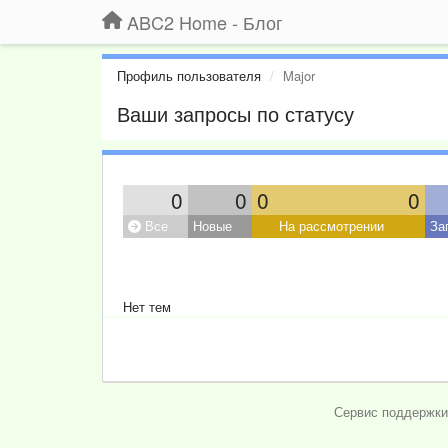
ABC2 Home - Блог
Профиль пользователя
Major
Ваши запросы по статусу
0
0
0
0
Все
Новые
На рассмотрении
За
Нет тем
Сервис поддержки