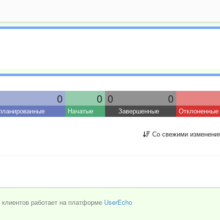
0
0
0
0
планированные
Начатые
Завершенные
Отклоненные
Со свежими изменени
 клиентов работает на платформе
UserEcho