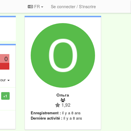
FR
Se connecter / S'inscrire
0
jour
Ольга
+1
1,92
Enregistrement :
il y a 8 ans
Dernière activité :
il y a 8 ans