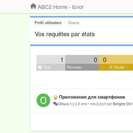
ABC2 Home - Блог
Profil utilisateur
Ольга
Vos requêtes par états
1
0
0
Tout
Nouveau
À l'étude
Приложение для смартфонов
Ольга
il y a 8 ans
•
mis à jour par
Sergey Ov