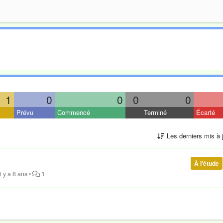
1
0
0
0
0
Prévu
Commencé
Terminé
Écarté
Les derniers mis à 
À l'étude
il y a 8 ans
•
1