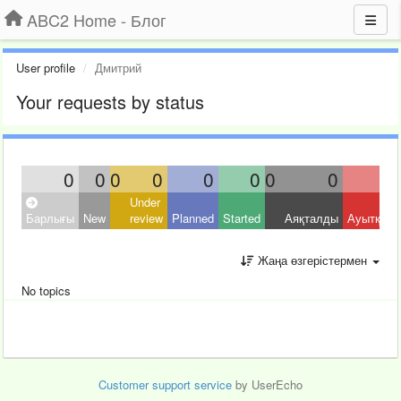
ABC2 Home - Блог
User profile
Дмитрий
Your requests by status
0
0
0
0
0
0
0
0
Under
Барлығы
New
review
Planned
Started
Аяқталды
Ауытқыд
Жаңа өзгерістермен
No topics
Customer support service
by UserEcho