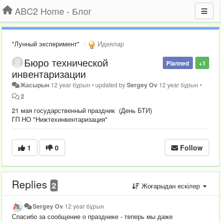
ABC2 Home - Блог
"Лунный эксперимент"
Идеялар
Бюро технической
Planned
+1
инвентаризации
Жасырын
12 year бұрын
•
updated by
Sergey Ov
12 year бұрын
•
2
21 мая государственный праздник (День БТИ)
ГП НО "Нижтехинвентаризация"
1
0
Follow
Replies
2
Жоғарыдан ескілер
Sergey Ov
12 year бұрын
Спасибо за сообщение о празднике - теперь мы даже