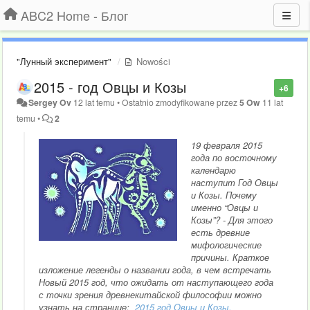
ABC2 Home - Блог
"Лунный эксперимент"
Nowości
2015 - год Овцы и Козы
+6
Sergey Ov
12 lat temu
•
Ostatnio zmodyfikowane przez
5 Ow
11 lat
temu
•
2
19 февраля 2015
года по восточному
календарю
наступит Год Овцы
и Козы. Почему
именно “Овцы и
Козы”? - Для этого
есть древние
мифологические
причины. Краткое
изложение легенды о названии года, в чем встречать
Новый 2015 год, что ожидать от наступающего года
с точки зрения древнекитайской философии можно
узнать на странице:
2015 год Овцы и Козы.