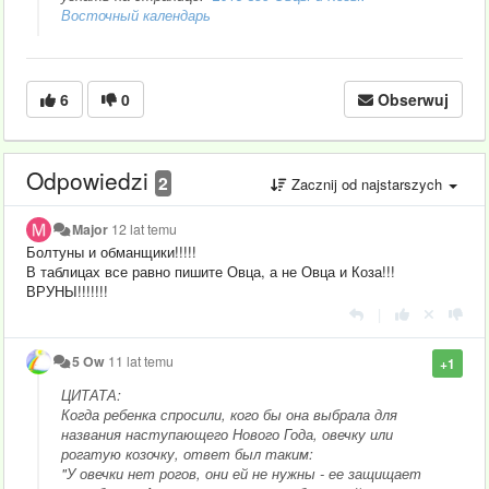
Восточный календарь
6
0
Obserwuj
Odpowiedzi
2
Zacznij od najstarszych
Major
12 lat temu
Болтуны и обманщики!!!!!
В таблицах все равно пишите Овца, а не Овца и Коза!!!
ВРУНЫ!!!!!!!
|
5 Ow
11 lat temu
+1
ЦИТАТА:
Когда ребенка спросили, кого бы она выбрала для
названия наступающего Нового Года, овечку или
рогатую козочку, ответ был таким:
"У овечки нет рогов, они ей не нужны - ее защищает