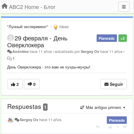
ABC2 Home - Блог
"Лунный эксперимент"
Ideas
29 февраля - День
Planeado
+2
Оверклокера
Anónimo
hace 11 años
•
actualizado por
Sergey Ov
hace 11 años
•
1
День Оверклокера
- это вам не хухры-мухры!
2
0
Seguir
Respuestas
1
Más antiguo primero
Sergey Ov
hace 11 años
Planeado
|