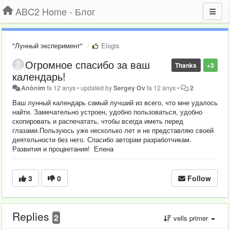
ABC2 Home - Блог
"Лунный эксперимент"
Elogis
Огромное спасибо за ваш
Thanks
+3
календарь!
Anònim
fa 12 anys
•
updated by
Sergey Ov
fa 12 anys
•
2
Ваш лунный календарь самый лучший из всего, что мне удалось
найти. Замечательно устроен, удобно пользоваться, удобно
скопировать и распечатать, чтобы всегда иметь перед
глазами.Пользуюсь уже несколько лет и не представляю своей
деятельности без него. Спасибо авторам разработчикам.
Развития и процветания! Елена
3
0
Follow
Replies
2
vells primer