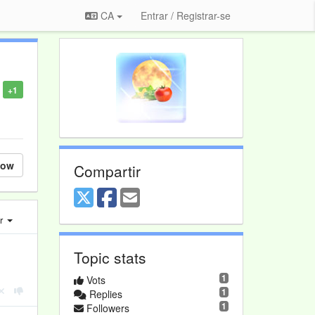
CA
Entrar / Registrar-se
+1
low
Compartir
er
Topic stats
1
Vots
1
Replies
1
Followers