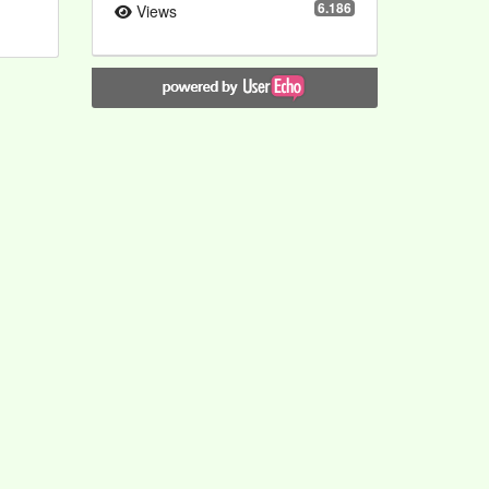
6.186
Views