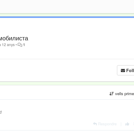
омобилиста
a 12 anys
•
1
Fol
vells prim
!
Respondre
|