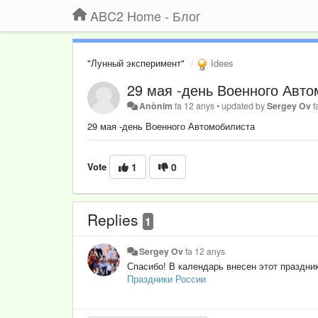
ABC2 Home - Блог
"Лунный эксперимент"
Idees
29 мая -день Военного Авт
Anònim
fa 12 anys
•
updated by
Sergey Ov
f
29 мая -день Военного Автомобилиста
Vote
1
0
Replies
1
Sergey Ov
fa 12 anys
Спасибо! В календарь внесен этот праздник
Праздники России