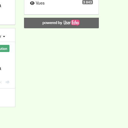
3 843
Vues
а
er
ution
а