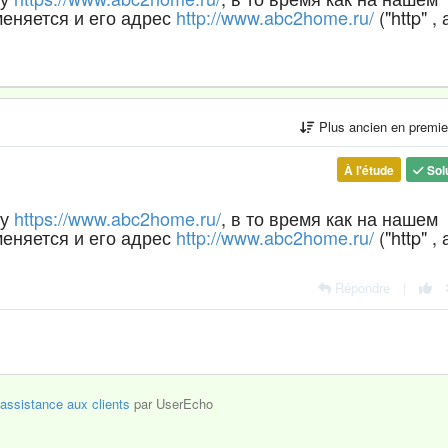
еняется и его адрес
http://www.abc2home.ru/
("http" , 
Plus ancien en premi
À l'étude
Sol
су
https://www.abc2home.ru/
, в то время как на нашем
еняется и его адрес
http://www.abc2home.ru/
("http" , 
Répondre
|
'assistance aux clients
par UserEcho