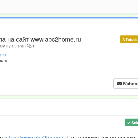
па на сайт www.abc2home.ru
À l'étude
 Ov
il y a 3 ans
•
1
.ru
есте
S'abon
Sol
су
https://www.abc2home.ru/
, в то время как на нашем