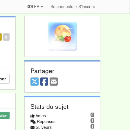
FR
Se connecter / S'inscrire
0
Partager
ner
Stats du sujet
0
Votes
ution
1
Réponses
1
Suiveurs