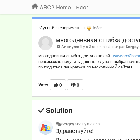
ABC2 Home - Блог
"Лунный эксперимент"
Idées
многодневная ошибка досту
Anonyme
il y a 3 ans
•
mis à jour par
Sergey
многодневная ошибка доступа на сайт
www.abc2home
невозможно получить данные о луне в выбранном м
приходиться побираться по несколькимЙ сайтам
Voter
0
0
Solution
Sergey Ov
il y a 3 ans
Здравствуйте!
Вы пытаетесь перейти по адре