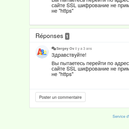
сайте SSL шифрование не прим
не "https"
Réponses
1
Sergey Ov
il y a 3 ans
Здравствуйте!
Вы пытаетесь перейти по адре
сайте SSL шифрование не прим
не "https"
Service d