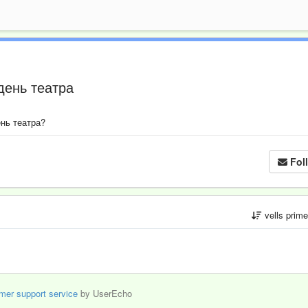
день театра
нь театра?
Fol
vells prim
mer support service
by UserEcho