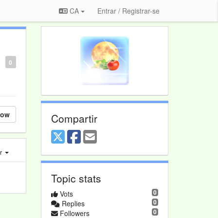
CA
Entrar / Registrar-se
0
low
Compartir
er
Topic stats
0
Vots
0
Replies
0
Followers