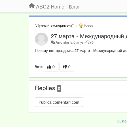
ABC2 Home - Блог
"Лунный эксперимент"
Idees
27 марта - Международный 
Anònim
fa 6 anys
•
0
Почему нет праздника 27 марта - Международный де
Vote
0
0
Replies
0
Custo