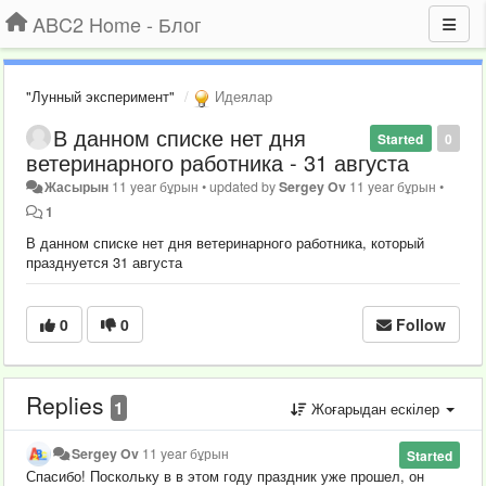
ABC2 Home - Блог
"Лунный эксперимент"
Идеялар
В данном списке нет дня
Started
0
ветеринарного работника - 31 августа
Жасырын
11 year бұрын
•
updated by
Sergey Ov
11 year бұрын
•
1
В данном списке нет дня ветеринарного работника, который
празднуется 31 августа
0
0
Follow
Replies
1
Жоғарыдан ескілер
Sergey Ov
11 year бұрын
Started
Спасибо! Поскольку в в этом году праздник уже прошел, он