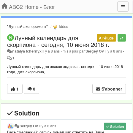
ABC2 Home - Блог
"Лунный эксперимент"
Idées
Лунный календарь для
À l'étude
+1
скорпиона - сегодня, 10 июня 2018 г.
natalya tchernyx
il y a 8 ans
•
mis à jour par
Sergey Ov
il y a 8 ans
•
1
Лунный календарь для знаков зодиака.. сегодня - 10 июня 2018
года, для скорпиона,
1
0
S'abonner
Solution
Sergey Ov
il y a 8 ans
Solution
Весь "медвежий" отпуск думал как ответить на Ваше