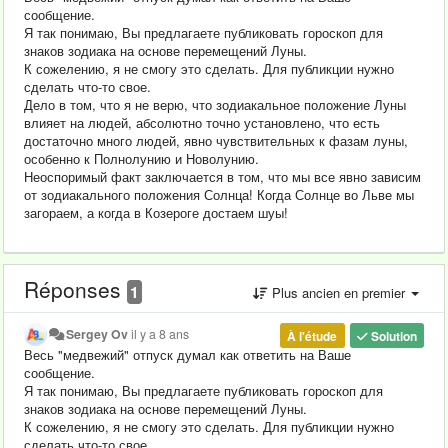
сообщение.
Я так понимаю, Вы предлагаете публиковать гороскоп для
знаков зодиака на основе перемещений Луны.
К сожелению, я не смогу это сделать. Для публикции нужно
сделать что-то свое.
Дело в том, что я не верю, что зодиакальное положение Луны
влияет на людей, абсолютно точно установлено, что есть
достаточно много людей, явно чувствительных к фазам луны,
особенно к Полнолунию и Новолунию.
Неоспоримый факт заключается в том, что мы все явно зависим
от зодиакального положения Солнца! Когда Солнце во Льве мы
загораем, а когда в Козероге достаем шуы!
Réponses
1
Plus ancien en premier
Sergey Ov
il y a 8 ans
À l'étude
Solution
Весь "медвежий" отпуск думал как ответить на Ваше
сообщение.
Я так понимаю, Вы предлагаете публиковать гороскоп для
знаков зодиака на основе перемещений Луны.
К сожелению, я не смогу это сделать. Для публикции нужно
сделать что-то свое.