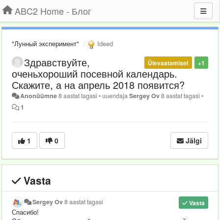
ABC2 Home - Блог
"Лунный эксперимент"
Ideed
Здравствуйте,
Ülevaatamisel
+1
оченьхороший посевной календарь.
Скажите, а на апрель 2018 появится?
Anonüümne
8 aastat tagasi
•
uuendaja
Sergey Ov
8 aastat tagasi
•
1
1
0
Jälgi
Vasta
Sergey Ov
8 aastat tagasi
Vasta
Спасибо!