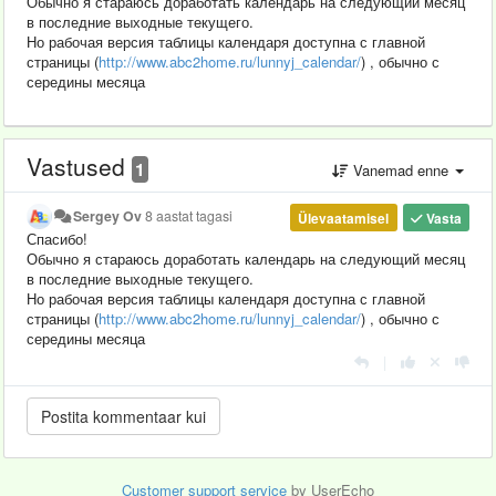
Обычно я стараюсь доработать календарь на следующий месяц
в последние выходные текущего.
Но рабочая версия таблицы календаря доступна с главной
страницы (
http://www.abc2home.ru/lunnyj_calendar/
) , обычно с
середины месяца
Vastused
1
Vanemad enne
Sergey Ov
8 aastat tagasi
Ülevaatamisel
Vasta
Спасибо!
Обычно я стараюсь доработать календарь на следующий месяц
в последние выходные текущего.
Но рабочая версия таблицы календаря доступна с главной
страницы (
http://www.abc2home.ru/lunnyj_calendar/
) , обычно с
середины месяца
|
Customer support service
by UserEcho