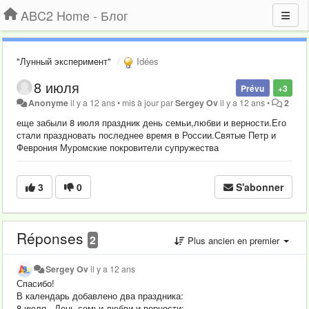
ABC2 Home - Блог
"Лунный эксперимент"
Idées
8 июля
Prévu
+3
Anonyme
il y a 12 ans
•
mis à jour par
Sergey Ov
il y a 12 ans
•
2
еще забыли 8 июля праздник день семьи,любви и верности.Его
стали праздновать последнее время в России.Святые Петр и
Феврония Муромские покровители супружества
3
0
S'abonner
Réponses
2
Plus ancien en premier
Sergey Ov
il y a 12 ans
Спасибо!
В календарь добавлено два праздника:
8 июля - День семьи,любви и верности: