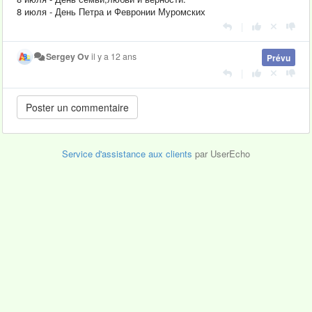
8 июля - День Петра и Февронии Муромских
|
Sergey Ov
il y a 12 ans
Prévu
|
Service d'assistance aux clients
par UserEcho