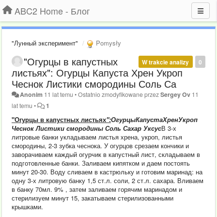
ABC2 Home - Блог
"Лунный эксперимент"
Pomysły
"Огурцы в капустных
W trakcie analizy
0
листьях": Огурцы Капуста Хрен Укроп
Чеснок Листики смородины Соль Са
Anonim
11 lat temu
•
Ostatnio zmodyfikowane przez
Sergey Ov
11
lat temu
•
1
"Огурцы в капустных листьях
":
ОгурцыКапустаХренУкроп
Чеснок Листики смородины Соль Сахар Уксус
В 3-х
литровые банки укладываем листья хрена, укроп, листья
смородины, 2-3 зубка чеснока. У огурцов срезаем кончики и
заворачиваем каждый огурчик в капустный лист, складываем в
подготовленные банки. Заливаем кипятком и даем постоять
минут 20-30. Воду сливаем в кастрюльку и готовим маринад: на
одну 3-х литровую банку 1,5 ст.л. соли, 2 ст.л. сахара. Вливаем
в банку 70мл. 9% , затем заливаем горячим маринадом и
стерилизуем минут 15, закатываем стерилизованными
крышками.