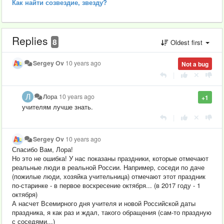
Как найти созвездие, звезду?
Replies
8
Oldest first
Sergey Ov
10 years ago
Not a bug
|
Лора
10 years ago
+1
учителям лучше знать.
|
Sergey Ov
10 years ago
Спасибо Вам, Лора!
Но это не ошибка! У нас показаны праздники, которые отмечают
реальные люди в реальной России. Например, соседи по даче
(пожилые люди, хозяйка учительница) отмечают этот праздник
по-старинке - в первое воскресение октября... (в 2017 году - 1
октября)
А насчет Всемирного дня учителя и новой Российской даты
праздника, я как раз и ждал, такого обращения (сам-то праздную
с соседями...)