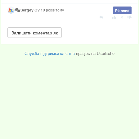
Sergey Ov
10 років тому
Planned
|
Служба підтримки клієнтів
працює на UserEcho