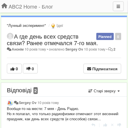
ABC2 Home - Блог
"Лунный эксперимент"
Ідеї
А где день всех средств
Planned
0
связи? Ранее отмечался 7-го мая.
Анонім
10 років тому
•
оновлено
Sergey Ov
10 років тому
•
2
0
0
Підписатися
Відповіді
2
Старі зверху
Sergey Ov
10 років тому
Вообще-то на месте: 7 мяя - День Радио.
Но я полагал, что только радиофизики отмечают этот весенний
праздник, как день всех средств (и способов) связи...
|