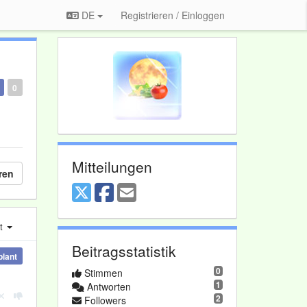
DE
Registrieren / Einloggen
0
Mitteilungen
ren
st
Beitragsstatistik
plant
0
Stimmen
1
Antworten
2
Followers