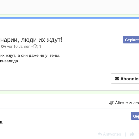
нарии, люди их ждут!
Geplant
 Ov
vor 10 Jahren
•
1
их ждут, а они даже не учтены.
 инвалида
Abonnie
Älteste zuer
Ge
в.
Antworten
|