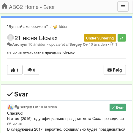
ABC2 Home - Блог
"Лунный эксперимент"
Idéer
21 июня Ысыах
Under vurdering
+1
Anonym
10 år siden
•
opdateret af
Sergey Ov
10 år siden
•
1
21 июня отмечается праздник Ысыах
1
0
Følg
Svar
Sergey Ov
10 år siden
Svar
Спасибо!
В этом (2016) году официально праздник лета Саха проводился
25 июня.
В следующем 2017, вероятно, официально будет праздноваться