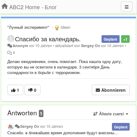
ABC2 Home - Блог
"Лунный эксперимент"
Ideen
Спасибо за календарь.
Geplant
+1
Anonym
vor 10 Jahren
•
aktualisiert von
Sergey Ov
vor 10 Jahren
•
1
Делаю ежедневники, очень помогает. Пока нашла одну дату,
которую вы не осветили в календаре. 3 сентября День
солидарности в борьбе с терроризмом.
1
0
Abonnieren
Antworten
1
Älteste zuerst
Sergey Ov
vor 10 Jahren
Geplant
Спасибо. в ближайшее время дополнения будут внесены...