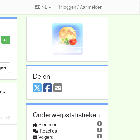
NL
Inloggen / Aanmelden
+1
gen
Delen
st
Onderwerpstatistieken
1
Stemmen
1
Reacties
1
Volgers