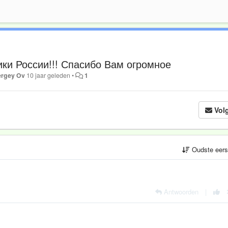
ки России!!! Спасибо Вам огромное
ergey Ov
10 jaar geleden
•
1
Vol
Oudste eer
Antwoorden
|