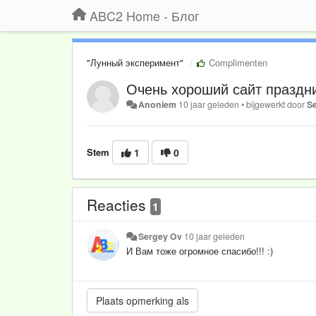
ABC2 Home - Блог
"Лунный эксперимент"
Complimenten
Очень хороший сайт праздни
Anoniem
10 jaar geleden
•
bijgewerkt door
S
Stem
1
0
Reacties
1
Sergey Ov
10 jaar geleden
И Вам тоже огромное спасибо!!! :)