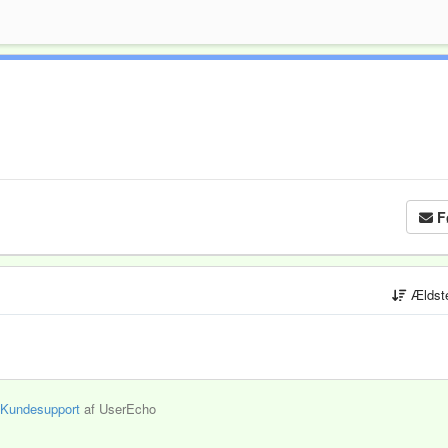
F
Ældst
Kundesupport
af UserEcho