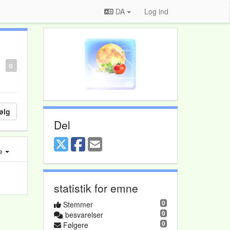
DA
Log ind
0
ølg
Del
e
statistik for emne
0
Stemmer
0
besvarelser
0
Følgere