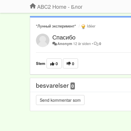
ABC2 Home - Блог
"Лунный эксперимент"
Idéer
Спасибо
Anonym
12 år siden
•
0
Stem
0
0
besvarelser
0