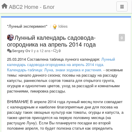
ABC2 Home - Блог
"Лунный эксперимент"
Idées
Лунный календарь садовода-
0
огородника на апрель 2014 года
Sergey Ov
il y a 12 ans
•
0
25.03.2014 Составлена таблица лунного календаря:
Лунный
календарь садовода-огородника на апрель 2014 года.
Календарь-таблица: Луна, знаки зодиака и растения.
- основные
темы: начало дачного сезона; посевы на рассаду на рассаду
капусты, раннеспелых сортов томата для открытого грунта,
огурцов и однолетних цветов, уход за рассадой и комнатными
растениями, пикировка рассады.
ВНИМАНИЕ В апреле 2014 года лунный месяц почти совпадает
с календарным и наиболее благоприятные дни для посева на
рассаду таких овощных культур как томаты, огурцы и капуста, а
также цветов приходятся на первую половину месяца (на
растущую Луну). Если Вы планируете посадки во второй
половине апреля, то будет полезна статья как определить