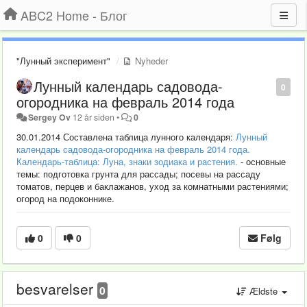
ABC2 Home - Блог
"Лунный эксперимент"
Nyheder
Лунный календарь садовода-
0
огородника на февраль 2014 года
Sergey Ov
12 år siden
•
0
30.01.2014 Составлена таблица лунного календаря:
Лунный
календарь садовода-огородника на февраль 2014 года.
Календарь-таблица: Луна, знаки зодиака и растения.
- основные
темы: подготовка грунта для рассады; посевы на рассаду
томатов, перцев и баклажанов, уход за комнатными растениями;
огород на подоконнике.
0
0
Følg
besvarelser
0
Ældste